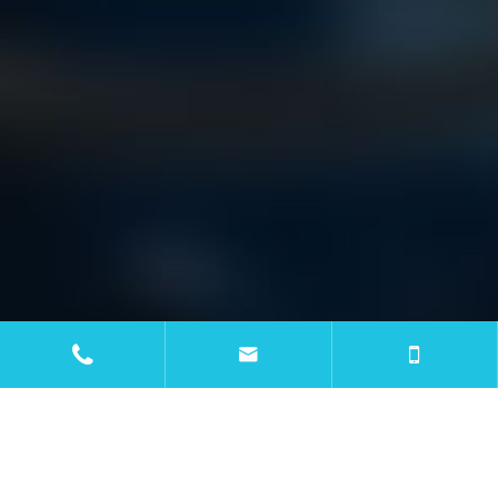


PRODUTOS
APLICAÇÕES