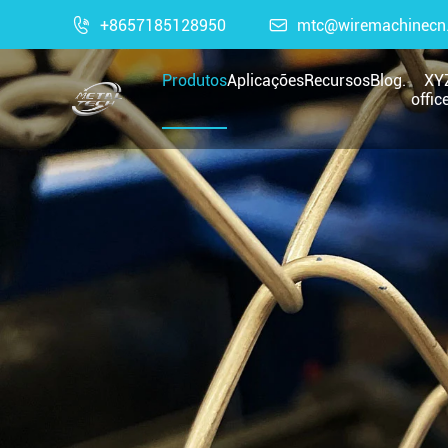

+8657185128950

mtc@wiremachinecn
Produtos
Aplicações
Recursos
Blog.
XYZ
offic