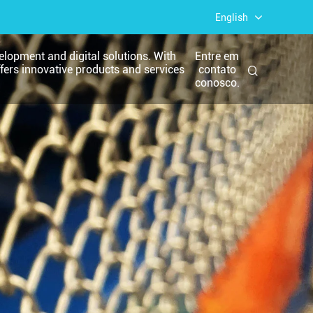
English
elopment and digital solutions. With
Entre em
ffers innovative products and services
contato
.
conosco.