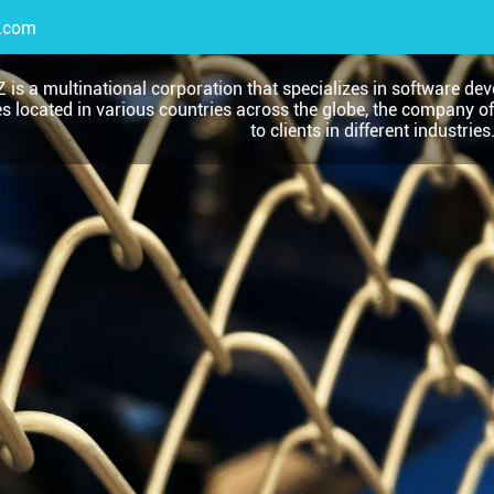
.com
 is a multinational corporation that specializes in software dev
es located in various countries across the globe, the company o
to clients in different industries