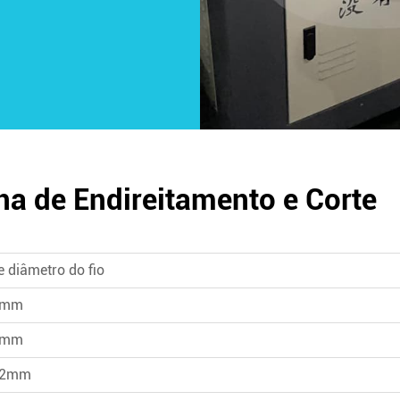
a de Endireitamento e Corte
e diâmetro do fio
4mm
8mm
12mm