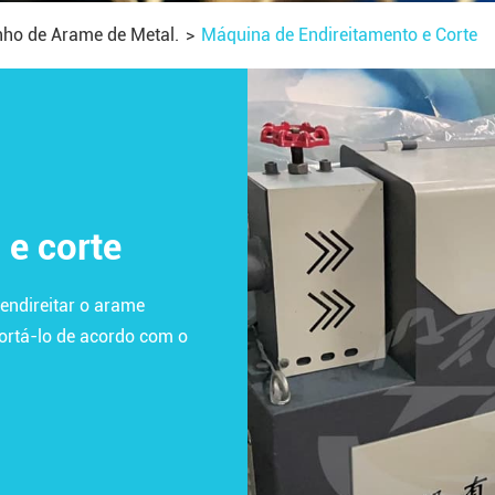
ho de Arame de Metal.
Máquina de Endireitamento e Corte
 e corte
endireitar o arame
ortá-lo de acordo com o