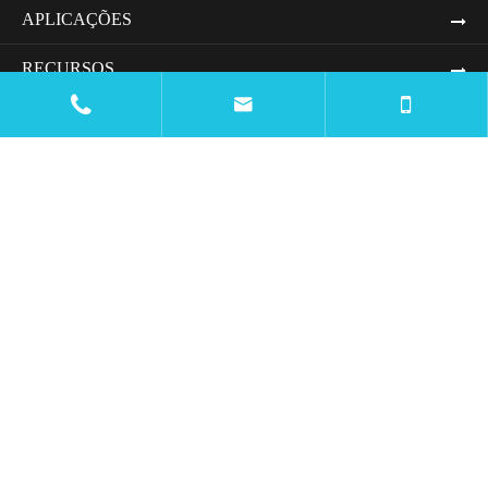
APLICAÇÕES
RECURSOS


BLOG.
XYZ IS A MULTINATIONAL CORPORATION THAT
SPECIALIZES IN SOFTWARE DEVELOPMENT AND
DIGITAL SOLUTIONS. WITH OFFICES LOCATED IN
VARIOUS COUNTRIES ACROSS THE GLOBE, THE
COMPANY OFFERS INNOVATIVE PRODUCTS AND
SERVICES TO CLIENTS IN DIFFERENT INDUSTRIES.
ENTRE EM CONTATO CONOSCO.

mtc@wiremachinecn.com

:
+8613675848705
: