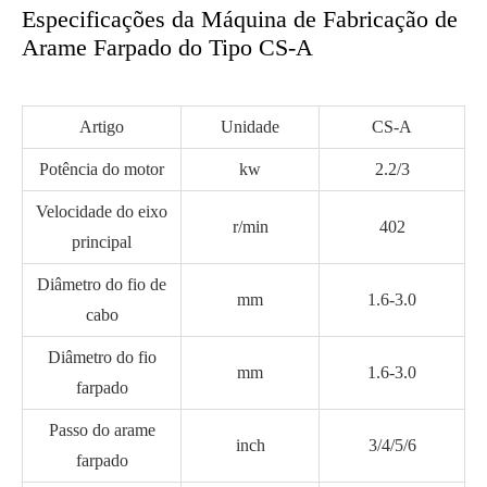
Especificações da Máquina de Fabricação de
Arame Farpado do Tipo CS-A
Artigo
Unidade
CS-A
Potência do motor
kw
2.2/3
Velocidade do eixo
r/min
402
principal
Diâmetro do fio de
mm
1.6-3.0
cabo
Diâmetro do fio
mm
1.6-3.0
farpado
Passo do arame
inch
3/4/5/6
farpado