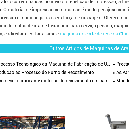
rato, ocorrem pausas no meio ou repetição de impressão; a fi
. O material de impressão com marcas é muito pegajoso com im
pressão é muito pegajoso sem força de raspagem. Oferecemos
na de malha de arame hexagonal para serviço pesado, máqu
n, endireitar e cortar arame e
máquina de corte de rede da Chin
Outros Artigos de Máquinas de Ar
ocesso Tecnológico da Máquina de Fabricação de Unhas
Precau
rodução ao Processo do Forno de Recozimento
As vanta
 deve o fabricante do forno de recozimento em campânula escolher?
Modific