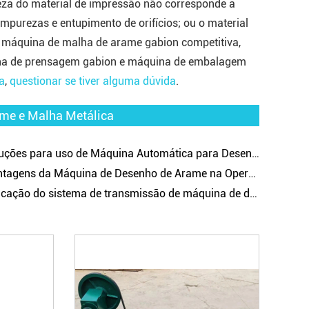
neza do material de impressão não corresponde à
purezas e entupimento de orifícios; ou o material
 máquina de malha de arame gabion competitiva,
ina de prensagem gabion e máquina de embalagem
a
,
questionar se tiver alguma dúvida
.
ame e Malha Metálica
ções para uso de Máquina Automática para Desenho de Fios
gens da Máquina de Desenho de Arame na Operação de Desenho de Arame.
ação do sistema de transmissão de máquina de desenho de fios.