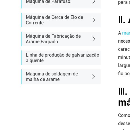
Máquina de Parafuso.
para 
Máquina de Cerca de Elo de
Ⅱ.
Corrente
A
máq
Máquina de Fabricação de
neces
Arame Farpado
carac
Linha de produção de galvanização
minut
a quente
largu
fio p
Máquina de soldagem de
malha de arame.
Ⅲ.
má
Como 
desse