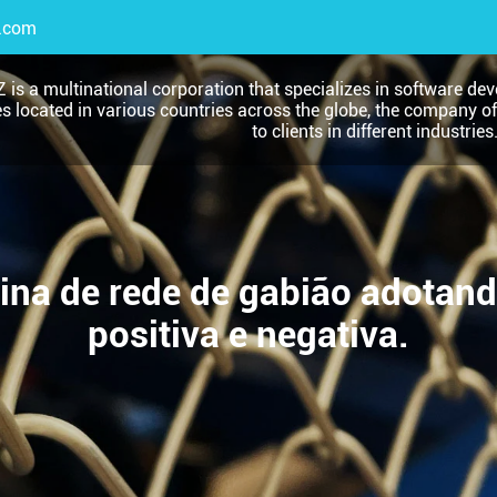
.com
 is a multinational corporation that specializes in software dev
es located in various countries across the globe, the company o
to clients in different industries
a de rede de gabião adotando 
positiva e negativa.