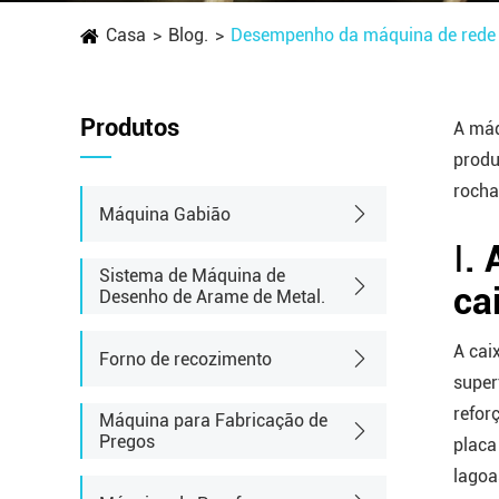
Casa
Blog.
Desempenho da máquina de rede de
Produtos
A máq
produ
rocha
Máquina Gabião
Ⅰ.
Sistema de Máquina de
ca
Desenho de Arame de Metal.
A cai
Forno de recozimento
super
refor
Máquina para Fabricação de
Pregos
placa
lagoa