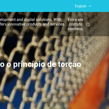
English
elopment and digital solutions. With
Entre em
ffers innovative products and services
contato
.
conosco.
o princípio de torção