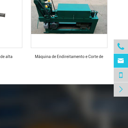

de alta
Máquina de Endireitamento e Corte de

Fios.
