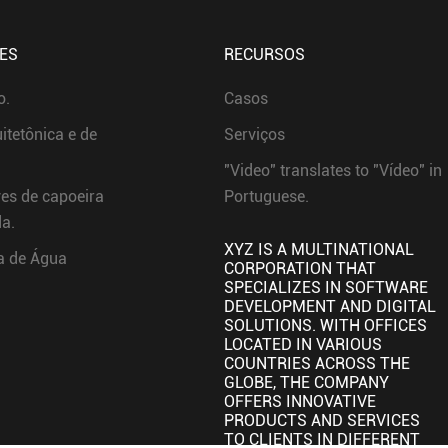
ES
RECURSOS
o.
Casos
itetônica e de
Serviços
"Video" translates to "Vídeo" in
es de capoeira
Portuguese.
a.
XYZ IS A MULTINATIONAL
a de Água
CORPORATION THAT
SPECIALIZES IN SOFTWARE
DEVELOPMENT AND DIGITAL
SOLUTIONS. WITH OFFICES
LOCATED IN VARIOUS
COUNTRIES ACROSS THE
GLOBE, THE COMPANY
OFFERS INNOVATIVE
PRODUCTS AND SERVICES
TO CLIENTS IN DIFFERENT