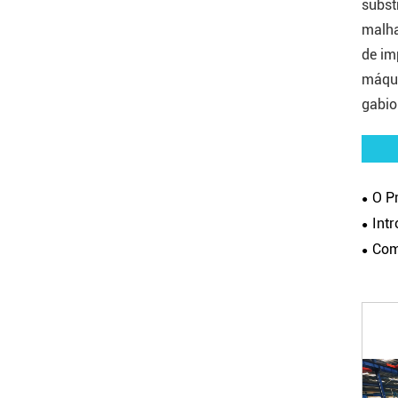
subst
malha
de im
máqui
gabio
O Pr
Int
Como