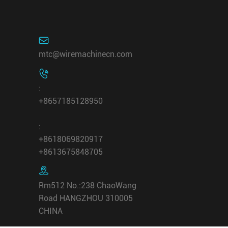

mtc@wiremachinecn.com

:
+8657185128950
:
+8618069820917
+8613675848705

Rm512 No.:238 ChaoWang
Road HANGZHOU 310005
CHINA