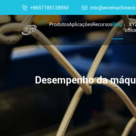

+8657185128950

mtc@wiremachinecn
Produtos
Aplicações
Recursos
Blog.
XYZ
offic
Desempenho da máquin