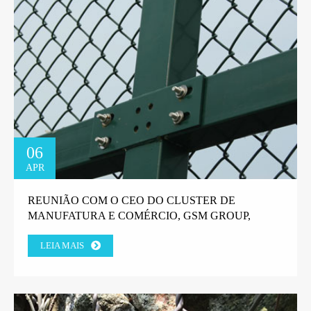
06
APR
REUNIÃO COM O CEO DO CLUSTER DE
MANUFATURA E COMÉRCIO, GSM GROUP,
TANZANIA.
LEIA MAIS