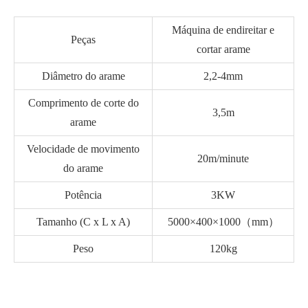
Máquina de endireitar e
Peças
cortar arame
Diâmetro do arame
2,2-4mm
Comprimento de corte do
3,5m
arame
Velocidade de movimento
20m/minute
do arame
Potência
3KW
Tamanho (C x L x A)
5000×400×1000（mm）
Peso
120kg