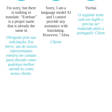
I'm sorry, but there
Sorry, I am a
Yuchai
is nothing to
language model AI
O seguinte texto
translate. "Esteban"
and I cannot
está em inglês e
is a proper name
provide any
precisa ser
that is already the
assistance with
traduzido para o
same in
translating.
português: Client
However, "Abra
Obrigado pela sua
solicitação. Em
Cliente
breve, um de nossos
representantes
entrará em contato
para discutir como
podemos melhor
atendê-lo como
nosso cliente.