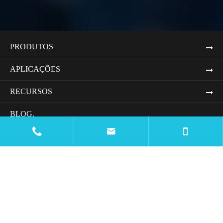
PRODUTOS
APLICAÇÕES
RECURSOS
BLOG.


XYZ IS A MULTINATIONAL CORPORATION THAT
SPECIALIZES IN SOFTWARE DEVELOPMENT AND
DIGITAL SOLUTIONS. WITH OFFICES LOCATED IN
VARIOUS COUNTRIES ACROSS THE GLOBE, THE
COMPANY OFFERS INNOVATIVE PRODUCTS AND
SERVICES TO CLIENTS IN DIFFERENT INDUSTRIES.
ENTRE EM CONTATO CONOSCO.
